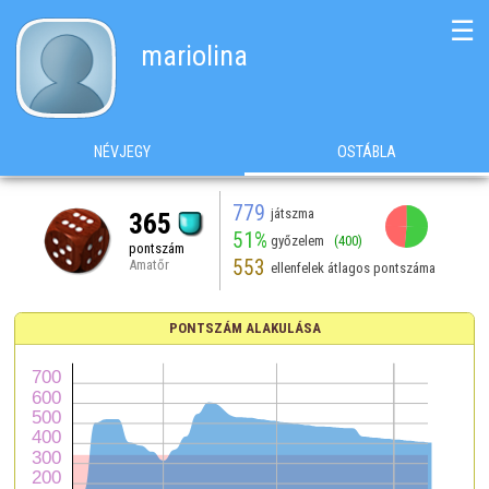
☰
mariolina
NÉVJEGY
OSTÁBLA
779
játszma
365
51%
győzelem
(400)
pontszám
553
Amatőr
ellenfelek átlagos pontszáma
PONTSZÁM ALAKULÁSA