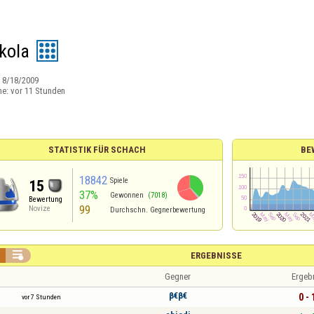
kola
:
8/18/2009
ne:
vor 11 Stunden
STATISTIK FÜR SCHACH
BE
18842
Spiele
15
37%
Gewonnen
(7018)
Bewertung
99
Novize
Durchschn. Gegnerbewertung

ERGEBNISSE
Gegner
Ergeb
β€β€
0 - 
vor 7 Stunden