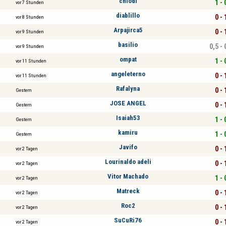
chiodi
1 - 
vor 7 Stunden
diablillo
0 - 
vor 8 Stunden
Arpajirca5
0 - 
vor 9 Stunden
basilio
0,5 - 
vor 9 Stunden
ompat
1 - 
vor 11 Stunden
angeleterno
0 - 
vor 11 Stunden
Rafalyna
0 - 
Gestern
JOSE ANGEL
0 - 
Gestern
Isaiah53
1 - 
Gestern
kamiru
1 - 
Gestern
Javifo
0 - 
vor 2 Tagen
Lourinaldo adeli
0 - 
vor 2 Tagen
Vitor Machado
1 - 
vor 2 Tagen
Matreck
0 - 
vor 2 Tagen
Roc2
0 - 
vor 2 Tagen
SuCuRi76
0 - 
vor 2 Tagen