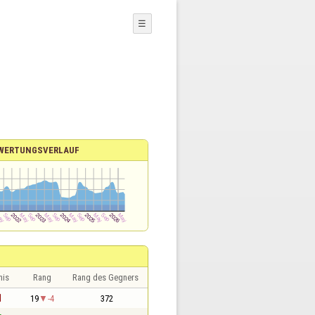
☰
WERTUNGSVERLAUF
nis
Rang
Rang des Gegners
1
19
-4
372