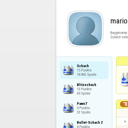
mario
Beigetreten
Zuletzt onli
Schach

15 Punkte

18.842 Spiele
Blitzschach

13 Punkte

65 Spiele
Pawn7


0 Punkte

32 Spiele
Bullet-Schach 2

0 Punkte
