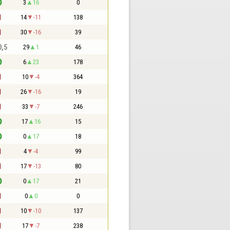
0
3
16
0
1
14
-11
138
1
30
-16
39
0,5
29
1
46
0
6
23
178
1
10
-4
364
1
26
-16
19
1
33
-7
246
0
17
16
15
0
0
17
18
1
4
-4
99
1
17
-13
80
0
0
17
21
1
0
0
0
1
10
-10
137
1
17
-7
238