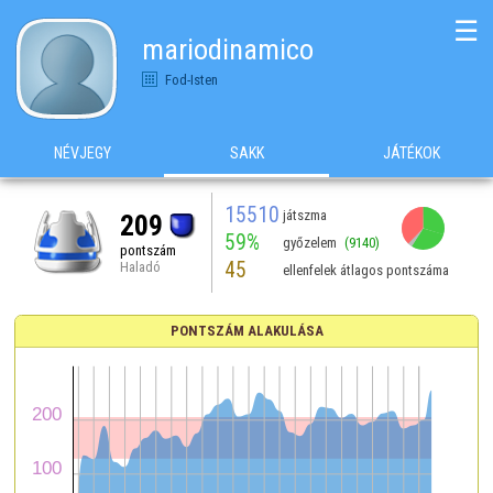
☰
mariodinamico
Fod-Isten
NÉVJEGY
SAKK
JÁTÉKOK
15510
játszma
209
59%
győzelem
(9140)
pontszám
45
Haladó
ellenfelek átlagos pontszáma
PONTSZÁM ALAKULÁSA