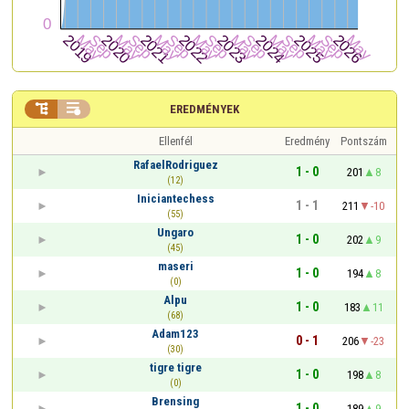


EREDMÉNYEK
Ellenfél
Eredmény
Pontszám
RafaelRodriguez
1 - 0
201
8
(12)
Iniciantechess
1 - 1
211
-10
(55)
Ungaro
1 - 0
202
9
(45)
maseri
1 - 0
194
8
(0)
Alpu
1 - 0
183
11
(68)
Adam123
0 - 1
206
-23
(30)
tigre tigre
1 - 0
198
8
(0)
Brensing
1 - 0
189
9