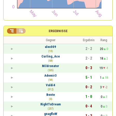


ERGEBNISSE
Gegner
Ergebnis
Rang
alex009
2 - 2
20
0
(10)
Curling_Ace
2 - 2
18
2
(68)
Mildronator
0 - 3
19
-1
(505)
Ademir3
5 - 1
1
18
(54)
Valdi4
0 - 2
3
-2
(312)
Bente
1 - 0
0
3
(0)
RightToDream
0 - 4
0
0
(257)
gnagfloW
1 - 3
0
0