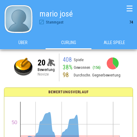
☰
mario josé
Stammgast
74
ÜBER
CURLING
ALLE SPIELE
408
Spiele
20
38%
Gewonnen
(156)
Bewertung
98
Novize
Durchschn. Gegnerbewertung
BEWERTUNGSVERLAUF