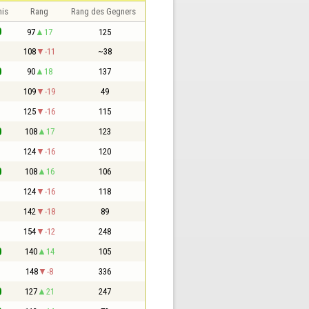
nis
Rang
Rang des Gegners
0
97
17
125
1
108
-11
~38
0
90
18
137
1
109
-19
49
1
125
-16
115
0
108
17
123
1
124
-16
120
0
108
16
106
1
124
-16
118
1
142
-18
89
1
154
-12
248
0
140
14
105
1
148
-8
336
0
127
21
247