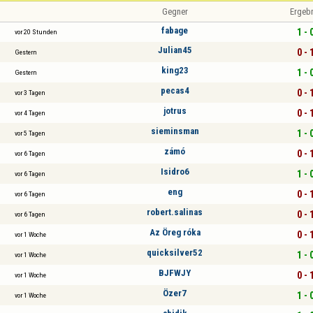
Gegner
Ergeb
fabage
1 - 
vor 20 Stunden
Julian45
0 - 
Gestern
king23
1 - 
Gestern
pecas4
0 - 
vor 3 Tagen
jotrus
0 - 
vor 4 Tagen
sieminsman
1 - 
vor 5 Tagen
zámó
0 - 
vor 6 Tagen
Isidro6
1 - 
vor 6 Tagen
eng
0 - 
vor 6 Tagen
robert.salinas
0 - 
vor 6 Tagen
Az Öreg róka
0 - 
vor 1 Woche
quicksilver52
1 - 
vor 1 Woche
BJFWJY
0 - 
vor 1 Woche
Özer7
1 - 
vor 1 Woche