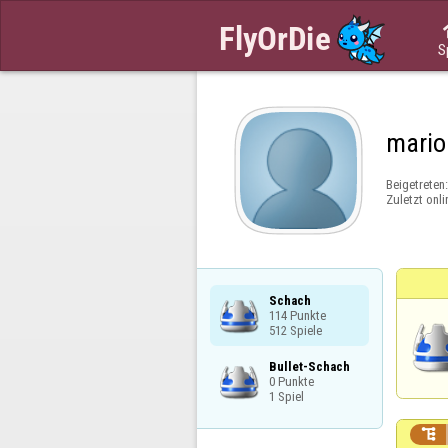
S
mario
Beigetreten
Zuletzt onli
Schach

114 Punkte

512 Spiele
Bullet-Schach

0 Punkte

1 Spiel
