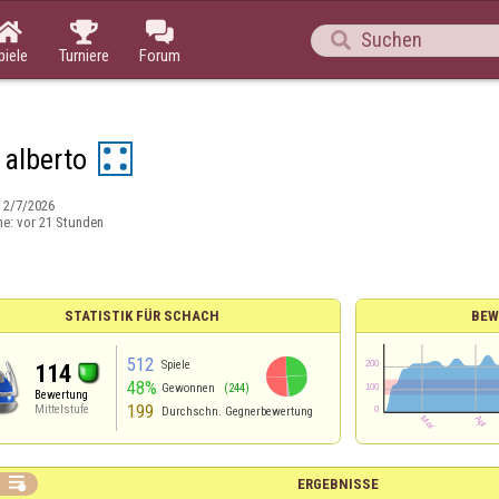




piele
Turniere
Forum
 alberto
:
2/7/2026
ne:
vor 21 Stunden
STATISTIK FÜR SCHACH
BEW
512
Spiele
114
48%
Gewonnen
(244)
Bewertung
199
Mittelstufe
Durchschn. Gegnerbewertung

ERGEBNISSE