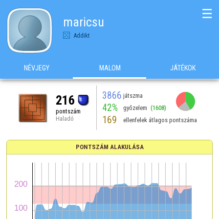
☰
maricsu
Addikt
NÉVJEGY
MALOM
JÁTÉKOK
3866
játszma
216
42%
győzelem
(1608)
pontszám
169
Haladó
ellenfelek átlagos pontszáma
PONTSZÁM ALAKULÁSA