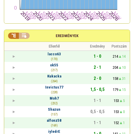


EREDMÉNYEK
Ellenfél
Eredmény
Pontszám
lacco63
1 - 0
214
14
(170)
ok55
2 - 1
204
10
(217)
Kukacka
2 - 0
158
31
(264)
Invictus77
1,5 - 0,5
179
15
(228)
Moh7
1 - 1
153
5
(232)
Shazun
0,5 - 0,5
153
0
(157)
alfonz58
1 - 1
152
1
(169)
iyledrE
1 - 0
141
11