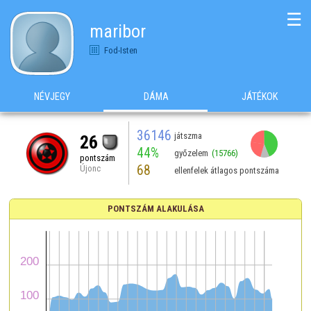
☰
maribor
Fod-Isten
NÉVJEGY
DÁMA
JÁTÉKOK
36146
játszma
26
44%
győzelem
(15766)
pontszám
68
Újonc
ellenfelek átlagos pontszáma
PONTSZÁM ALAKULÁSA