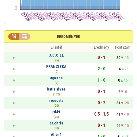


EREDMÉNYEK
Ellenfél
Eredmény
Pontszám
J.C.C.LL
0 - 1
39
-13
(96)
FRANZISKA
2 - 0
16
23
(0)
aguspe
1 - 0
0
16
(7)
katia alves
0 - 1
6
-6
(162)
riceoats
0 - 2
31
-25
(20)
rd49
0,5 - 1,5
41
-10
(76)
dr.chris
0 - 1
56
-15
(80)
Allan1
1 - 0
41
15