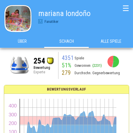
☰
mariana londoño
Fanatiker
ÜBER
SCHACH
ALLE SPIELE
4351
Spiele
254
51%
Gewonnen
(2231)
Bewertung
279
Experte
Durchschn. Gegnerbewertung
BEWERTUNGSVERLAUF