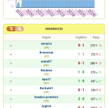


ERGEBNISSE
Gegner
Ergebnis
Rang
anripira
0 - 1
270
-16
(264)
Braveivan
1 - 1
272
-2
(237)
arana07
0 - 1
285
-13
(341)
Roxanne
1 - 0
270
15
(259)
Apu27
1 - 0
247
23
(397)
Kocka641
0 - 1
255
-8
(459)
hombre primitivo
2 - 0
227
28
(279)
sygnos
0 - 1
240
-13