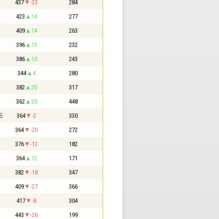
437
-23
284
423
14
277
409
14
263
396
13
232
386
10
243
344
4
280
382
20
317
362
20
448
5
364
-2
330
364
-20
272
376
-12
182
364
12
171
382
-18
347
409
-27
366
417
-8
304
443
-26
199