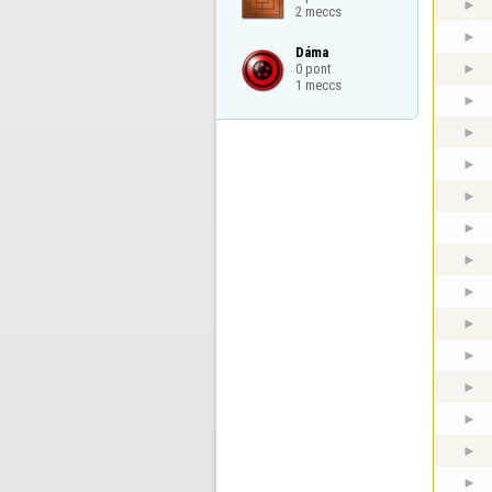
2 meccs
Dáma

0 pont

1 meccs