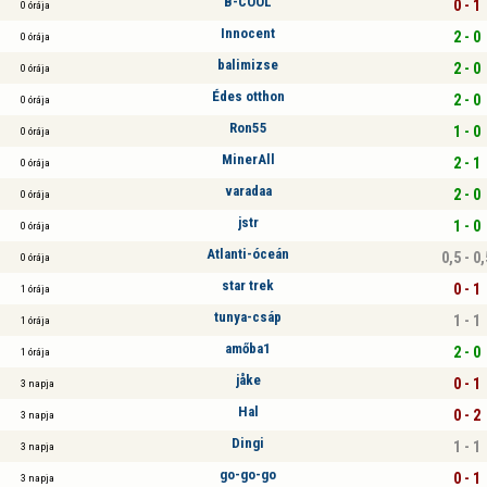
B-COOL
0 - 1
0 órája
Innocent
2 - 0
0 órája
balimizse
2 - 0
0 órája
Édes otthon
2 - 0
0 órája
Ron55
1 - 0
0 órája
MinerAll
2 - 1
0 órája
varadaa
2 - 0
0 órája
jstr
1 - 0
0 órája
Atlanti-óceán
0,5 - 0,
0 órája
star trek
0 - 1
1 órája
tunya-csáp
1 - 1
1 órája
amőba1
2 - 0
1 órája
jåke
0 - 1
3 napja
Hal
0 - 2
3 napja
Dingi
1 - 1
3 napja
go-go-go
0 - 1
3 napja