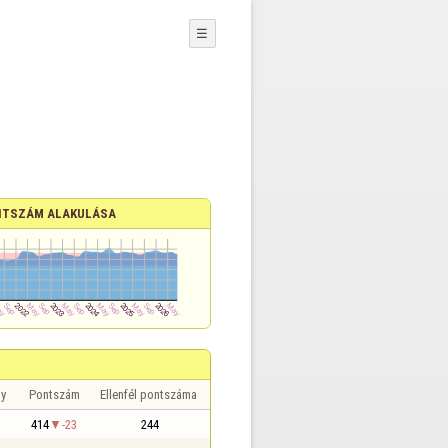
☰
TSZÁM ALAKULÁSA
y
Pontszám
Ellenfél pontszáma
414
-23
244