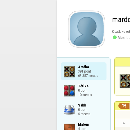
marde
Csatlakozot

Most be
Amőba

391 pont

63 357 meccs
Tőtike

0 pont

10 meccs
Sakk


0 pont

5 meccs
Malom

4 pont
