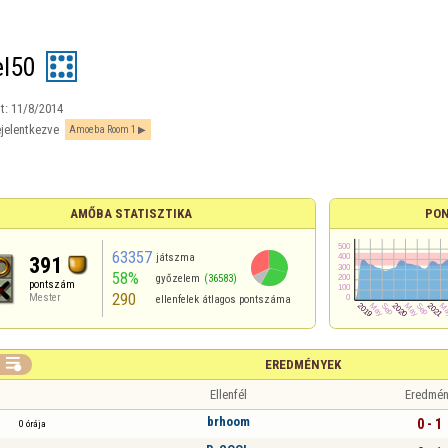
l50
t:
11/8/2014
jelentkezve
Amoeba Room 1
AMŐBA STATISZTIKA
PON
63357
játszma
391
58%
győzelem
(36583)
pontszám
290
Mester
ellenfelek átlagos pontszáma

EREDMÉNYEK
Ellenfél
Eredmén
brhoom
0 - 1
0 órája