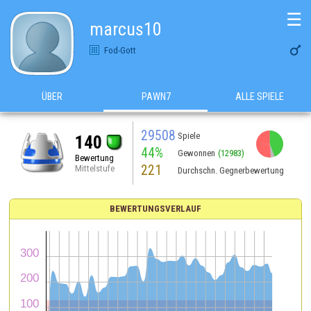
☰
marcus10

Fod-Gott
ÜBER
PAWN7
ALLE SPIELE
29508
Spiele
140
44%
Gewonnen
(12983)
Bewertung
221
Mittelstufe
Durchschn. Gegnerbewertung
BEWERTUNGSVERLAUF