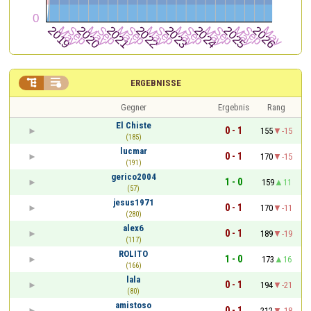


ERGEBNISSE
Gegner
Ergebnis
Rang
El Chiste
0 - 1
155
-15
(185)
lucmar
0 - 1
170
-15
(191)
gerico2004
1 - 0
159
11
(57)
jesus1971
0 - 1
170
-11
(280)
alex6
0 - 1
189
-19
(117)
ROLITO
1 - 0
173
16
(166)
lala
0 - 1
194
-21
(80)
amistoso
0 - 1
212
-18