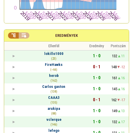


EREDMÉNYEK
Ellenfél
Eredmény
Pontszám
lokillo1000
1 - 0
132
11
(23)
FireHawks
0 - 1
148
-12
(~66)
herob
1 - 0
161
16
(162)
Carlos gaston
1 - 0
145
16
(138)
CAAA3
0 - 1
162
-17
(135)
arukipa
1 - 0
149
13
(88)
vclerque
1 - 0
132
17
(146)
lefego
1 - 0
121
11