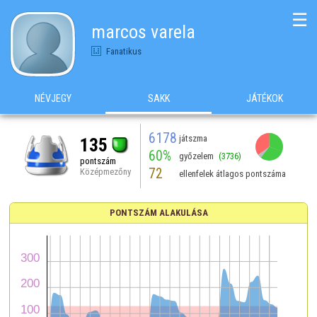
☰
marcos varela
Fanatikus
NÉVJEGY
SAKK
JÁTÉKOK
6178
játszma
135
60%
győzelem
(3736)
pontszám
72
Középmezőny
ellenfelek átlagos pontszáma
PONTSZÁM ALAKULÁSA