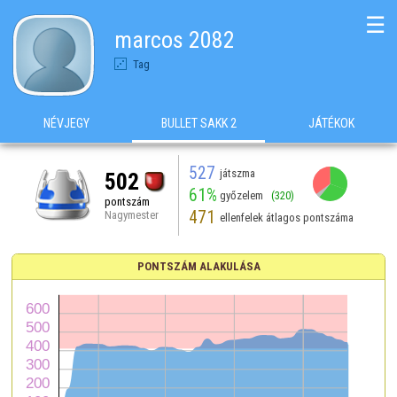
☰
marcos 2082
Tag
NÉVJEGY
BULLET SAKK 2
JÁTÉKOK
527
játszma
502
61%
győzelem
(320)
pontszám
471
Nagymester
ellenfelek átlagos pontszáma
PONTSZÁM ALAKULÁSA