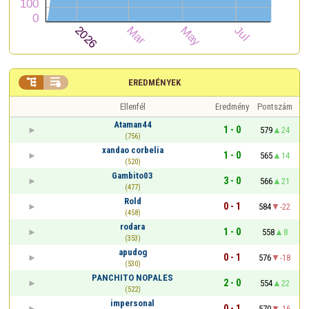


EREDMÉNYEK
Ellenfél
Eredmény
Pontszám
Ataman44
1 - 0
579
24
(756)
xandao corbelia
1 - 0
565
14
(520)
Gambito03
3 - 0
566
21
(477)
Rold
0 - 1
584
-22
(458)
rodara
1 - 0
558
8
(353)
apudog
0 - 1
576
-18
(530)
PANCHITO NOPALES
2 - 0
554
22
(522)
impersonal
0 - 1
570
-16