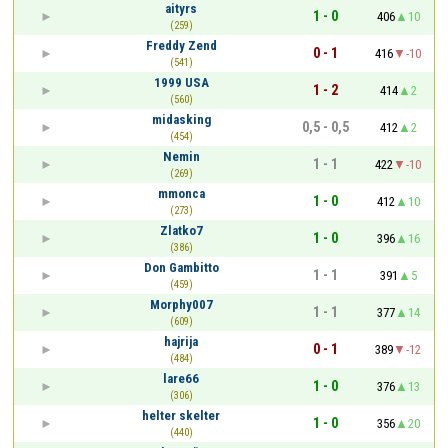
aityrs
1 - 0
406
10
(259)
Freddy Zend
0 - 1
416
-10
(541)
1999 USA
1 - 2
414
2
(560)
midasking
0,5 - 0,5
412
2
(454)
Nemin
1 - 1
422
-10
(269)
mmonca
1 - 0
412
10
(273)
Zlatko7
1 - 0
396
16
(386)
Don Gambitto
1 - 1
391
5
(459)
Morphy007
1 - 1
377
14
(609)
hajrija
0 - 1
389
-12
(484)
lare66
1 - 0
376
13
(306)
helter skelter
1 - 0
356
20
(440)