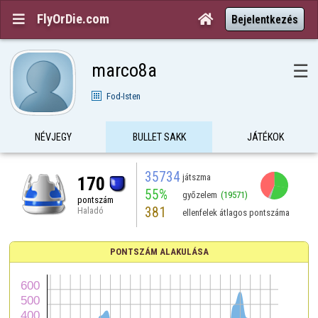
FlyOrDie.com


Bejelentkezés
marco8a
☰
Fod-Isten
NÉVJEGY
BULLET SAKK
JÁTÉKOK
35734
játszma
170
55%
győzelem
(19571)
pontszám
381
Haladó
ellenfelek átlagos pontszáma
PONTSZÁM ALAKULÁSA