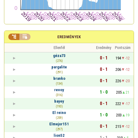


EREDMÉNYEK
Ellenfél
Eredmény
Pontszám
géza73
0 - 1
194
-12
(276)
pargalite
0 - 1
206
-12
(291)
branko
0 - 1
226
-20
(134)
revoy
1 - 0
205
21
(316)
bayey
0 - 1
222
-17
(193)
El reino
1 - 0
203
19
(259)
Elmejor151
0 - 1
215
-12
(297)
lion52
1 - 1
210
5