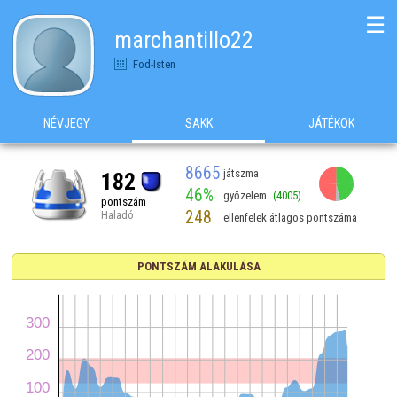
☰
marchantillo22
Fod-Isten
NÉVJEGY
SAKK
JÁTÉKOK
8665
játszma
182
46%
győzelem
(4005)
pontszám
248
Haladó
ellenfelek átlagos pontszáma
PONTSZÁM ALAKULÁSA