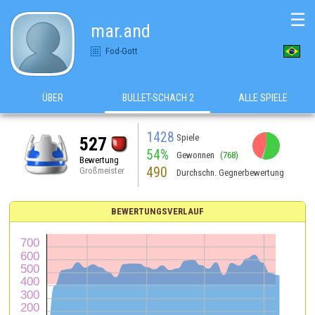
☰
mar.and
Fod-Gott
ÜBER
BULLET-SCHACH 2
ALLE SPIELE
1428
Spiele
527
54%
Gewonnen
(768)
Bewertung
490
Großmeister
Durchschn. Gegnerbewertung
BEWERTUNGSVERLAUF