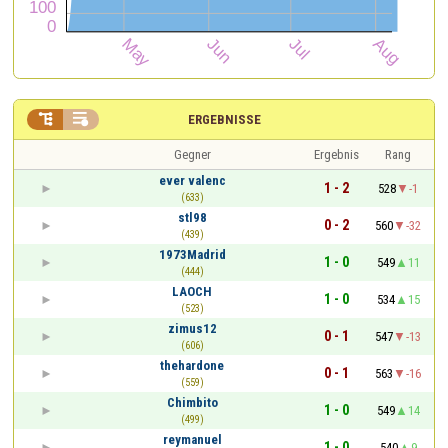


ERGEBNISSE
Gegner
Ergebnis
Rang
ever valenc
1 - 2
528
-1
(633)
stl98
0 - 2
560
-32
(439)
1973Madrid
1 - 0
549
11
(444)
LAOCH
1 - 0
534
15
(523)
zimus12
0 - 1
547
-13
(606)
thehardone
0 - 1
563
-16
(559)
Chimbito
1 - 0
549
14
(499)
reymanuel
1 - 0
540
9