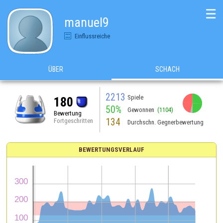
☰
manuel9
Einflussreiche
ÜBER
SCHACH
2213
Spiele
180
50%
Gewonnen
(1104)
Bewertung
134
Fortgeschritten
Durchschn. Gegnerbewertung
BEWERTUNGSVERLAUF