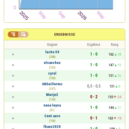


ERGEBNISSE
Gegner
Ergebnis
Rang
lucho 59
1 - 0
162
18
(208)
elsanchez
1 - 0
147
15
(132)
cyrul
1 - 0
131
16
(138)
68Guillermo
0,5 - 0,5
131
0
(137)
Marijo2
0 - 2
155
-24
(150)
nena leyva
1 - 0
144
11
(31)
Cent.auro
0 - 1
163
-19
(106)
fbaez2020
1 - 0
158
5