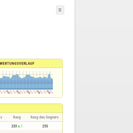
☰
WERTUNGSVERLAUF
is
Rang
Rang des Gegners
233
2
255