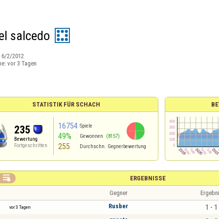
l salcedo
:
6/2/2012
ne:
vor 3 Tagen
STATISTIK FÜR SCHACH
BE
16754
Spiele
235
49%
Gewonnen
(8157)
Bewertung
255
Fortgeschritten
Durchschn. Gegnerbewertung

ERGEBNISSE
Gegner
Ergebn
Rusber
1 - 1
vor 3 Tagen