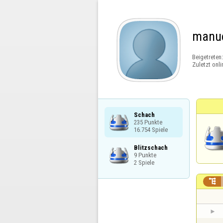
manue
Beigetreten
Zuletzt onli
Schach

235 Punkte

16.754 Spiele
Blitzschach

9 Punkte

2 Spiele
