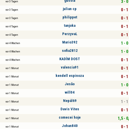
gussta
3 - 0
vor 3 Tagen
julian cp
0 - 1
vor 3 Tagen
philippet
0 - 1
vor 3 Tagen
tanjoka
0 - 1
vor 4 Tagen
PerzyvaL
0 - 1
vor 4 Tagen
Mario392
1 - 0
vor 4 Wochen
sofia2812
1 - 0
vor 4 Wochen
KADİM DOST
0 - 1
vor 4 Wochen
valencia91
0 - 1
vor 1 Monat
kendell espinoza
0 - 1
vor 1 Monat
Jesão
1 - 0
vor 1 Monat
will04
0 - 1
vor 1 Monat
Nepál69
1 - 1
vor 1 Monat
Davis Vites
0 - 1
vor 1 Monat
comecei hoje
1,5 - 0
vor 1 Monat
Johan840
0 - 1
vor 1 Monat