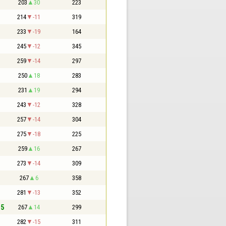
203
30
223
214
-11
319
233
-19
164
245
-12
345
259
-14
297
250
18
283
231
19
294
243
-12
328
257
-14
304
275
-18
225
259
16
267
273
-14
309
267
6
358
281
-13
352
,5
267
14
299
282
-15
311