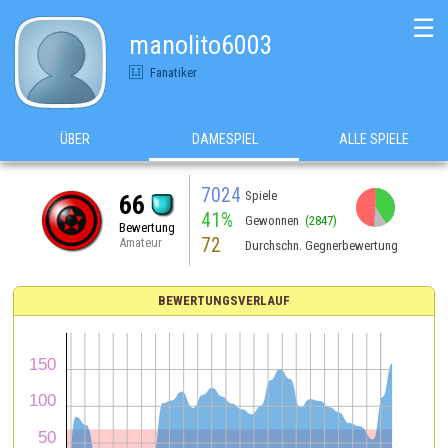
☰
manolito6003
Fanatiker
ÜBER
DAMESPIEL
ALLE SPIELE
7024
Spiele
66
41%
Gewonnen
(2847)
Bewertung
72
Amateur
Durchschn. Gegnerbewertung
BEWERTUNGSVERLAUF