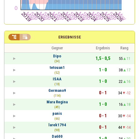


ERGEBNISSE
Gegner
Ergebnis
Rang
Dipo
1,5 - 0,5
55
11
(34)
tetouan1
1 - 0
38
17
(52)
ISAA
1 - 0
22
16
(18)
Germano9
0 - 1
34
-12
(114)
Mara Regina
1 - 0
16
18
(49)
panis
0 - 1
30
-14
(66)
larek1794
0 - 1
44
-14
(98)
Da600
1 - 0
24
20