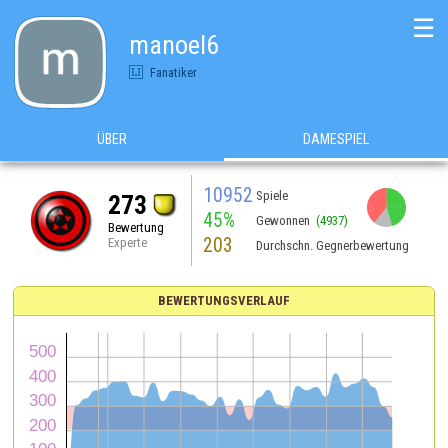
☰
manoel6
Fanatiker
ÜBER
DAMESPIEL
10952
Spiele
273
45%
Gewonnen
(4937)
Bewertung
203
Experte
Durchschn. Gegnerbewertung
BEWERTUNGSVERLAUF