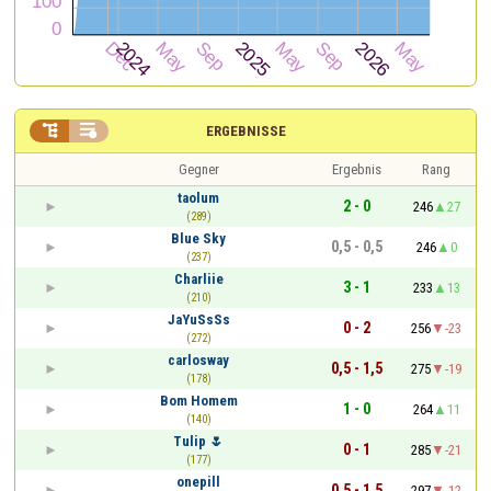


ERGEBNISSE
Gegner
Ergebnis
Rang
taolum
2 - 0
246
27
(289)
Blue Sky
0,5 - 0,5
246
0
(237)
Charliie
3 - 1
233
13
(210)
JaYuSsSs
0 - 2
256
-23
(272)
carlosway
0,5 - 1,5
275
-19
(178)
Bom Homem
1 - 0
264
11
(140)
Tulip 🌷
0 - 1
285
-21
(177)
onepill
0,5 - 1,5
297
-12