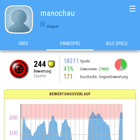
☰
manochau
Despot
ÜBER
DAMESPIEL
ALLE SPIELE
18311
Spiele
244
41%
Gewonnen
(7466)
Bewertung
171
Experte
Durchschn. Gegnerbewertung
BEWERTUNGSVERLAUF