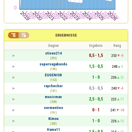


ERGEBNISSE
Gegner
Ergebnis
Rang
stiven214
0,5 - 1,5
253
-9
(295)
supervagabundo
1,5 - 0,5
248
5
(149)
EUGENIO8
1 - 0
236
12
(152)
raychecker
0,5 - 0,5
240
-4
(141)
musicman
2,5 - 0,5
223
17
(208)
vermentino
0 - 1
241
-18
(191)
Kimou
1 - 0
226
15
(203)
Hama11
1,5 - 0,5
214
12