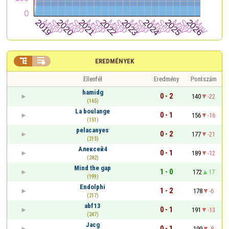


EREDMÉNYEK
Ellenfél
Eredmény
Pontszám
hamidg
0 - 2
140
-22
(165)
La boulange
0 - 1
156
-16
(151)
pelacanyes
0 - 2
177
-21
(215)
Алексей4
0 - 1
189
-12
(282)
Mind the gap
1 - 0
172
17
(199)
Endolphi
1 - 2
178
-6
(217)
abf13
0 - 1
191
-13
(247)
Jacg
0 - 1
199
-8