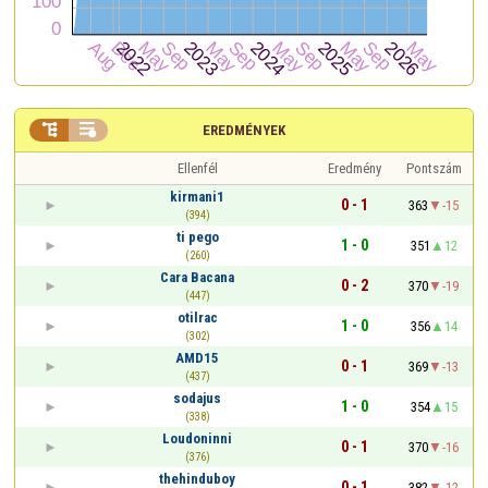


EREDMÉNYEK
Ellenfél
Eredmény
Pontszám
kirmani1
0 - 1
363
-15
(394)
ti pego
1 - 0
351
12
(260)
Cara Bacana
0 - 2
370
-19
(447)
otilrac
1 - 0
356
14
(302)
AMD15
0 - 1
369
-13
(437)
sodajus
1 - 0
354
15
(338)
Loudoninni
0 - 1
370
-16
(376)
thehinduboy
0 - 1
382
-12