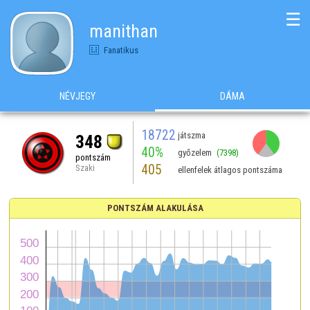
☰
manithan
Fanatikus
NÉVJEGY
DÁMA
18722
játszma
348
40%
győzelem
(7398)
pontszám
405
Szaki
ellenfelek átlagos pontszáma
PONTSZÁM ALAKULÁSA