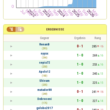


ERGEBNISSE
Gegner
Ergebnis
Rang
RenanB
0 - 1
285
-16
(295)
nyyxx
1 - 0
269
16
(266)
sepia72
1 - 0
253
16
(250)
Apolo12
1 - 0
240
13
(183)
Shivam
1 - 0
225
15
(205)
matador88
0 - 1
241
-16
(248)
Debreceni
1 - 0
227
14
(175)
golobo2017
0 - 1
240
-13