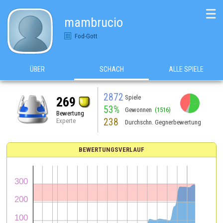
☰
mambrucio
Fod-Gott
ÜBER
SCHACH
ALLE SPIELE
2872
Spiele
269
53%
Gewonnen
(1516)
Bewertung
238
Experte
Durchschn. Gegnerbewertung
BEWERTUNGSVERLAUF