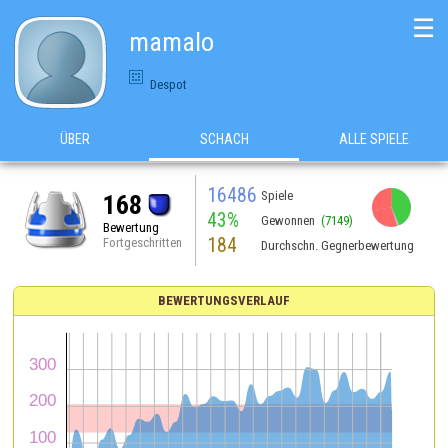
☰
mamalo
Despot
ÜBER
SCHACH
ALLE SPIELE
16486
Spiele
168
43%
Gewonnen
(7149)
Bewertung
184
Fortgeschritten
Durchschn. Gegnerbewertung
BEWERTUNGSVERLAUF