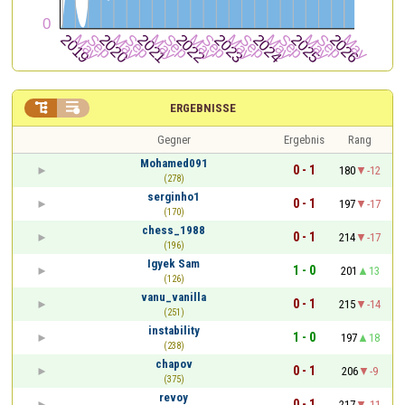


ERGEBNISSE
Gegner
Ergebnis
Rang
Mohamed091
0 - 1
180
-12
(278)
serginho1
0 - 1
197
-17
(170)
chess_1988
0 - 1
214
-17
(196)
Igyek Sam
1 - 0
201
13
(126)
vanu_vanilla
0 - 1
215
-14
(251)
instability
1 - 0
197
18
(238)
chapov
0 - 1
206
-9
(375)
revoy
0 - 1
217
-11