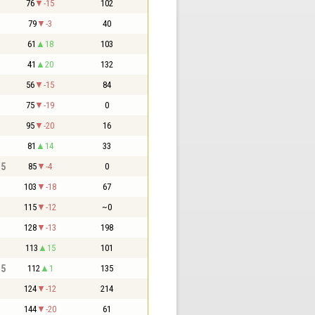
76
-15
102
79
-3
40
61
18
103
41
20
132
56
-15
84
75
-19
0
95
-20
16
81
14
33
,5
85
-4
0
103
-18
67
115
-12
~0
128
-13
198
113
15
101
,5
112
1
135
124
-12
214
144
-20
61