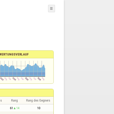
☰
WERTUNGSVERLAUF
is
Rang
Rang des Gegners
61
14
10