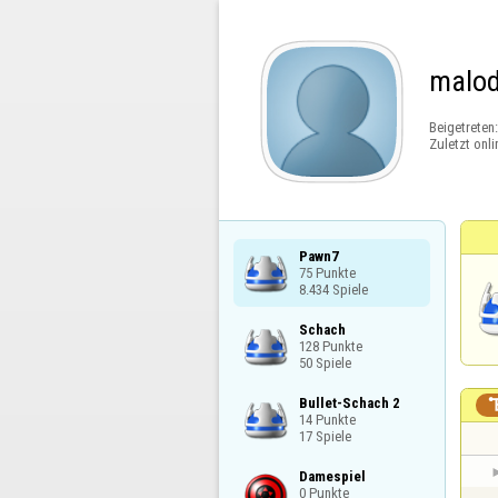
malo
Beigetreten
Zuletzt onli
Pawn7

75 Punkte

8.434 Spiele
Schach

128 Punkte

50 Spiele
Bullet-Schach 2

14 Punkte

17 Spiele
Damespiel

0 Punkte
