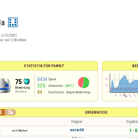
da
:
2/13/2021
ne:
vor 2 Wochen
STATISTIK FÜR PAWN7
BE
8434
Spiele
75
52%
Gewonnen
(4411)
Bewertung
84
Amateur
Durchschn. Gegnerbewertung


ERGEBNISSE
Gegner
Ergebn
oscar30
1 - 0
vor 2 Wochen