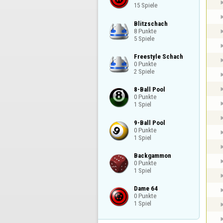
15 Spiele
Blitzschach

8 Punkte

5 Spiele
Freestyle Schach

0 Punkte

2 Spiele
8-Ball Pool

0 Punkte

1 Spiel
9-Ball Pool

0 Punkte

1 Spiel
Backgammon

0 Punkte

1 Spiel
Dame 64

0 Punkte

1 Spiel