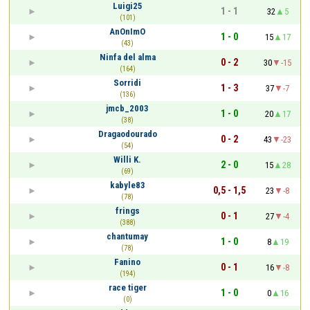
Luigi25
1 - 1
32
5
(101)
AnOnImO
1 - 0
15
17
(43)
Ninfa del alma
0 - 2
30
-15
(164)
Sorridi
1 - 3
37
-7
(136)
jmcb_2003
1 - 0
20
17
(38)
Dragaodourado
0 - 2
43
-23
(54)
Willi K.
2 - 0
15
28
(69)
kabyle83
0,5 - 1,5
23
-8
(78)
frings
0 - 1
27
-4
(388)
chantumay
1 - 0
8
19
(78)
Fanino
0 - 1
16
-8
(194)
race tiger
1 - 0
0
16
(0)