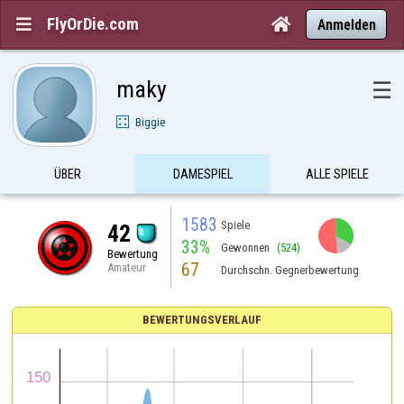
FlyOrDie.com


Anmelden
maky
☰
Biggie
ÜBER
DAMESPIEL
ALLE SPIELE
1583
Spiele
42
33%
Gewonnen
(524)
Bewertung
67
Amateur
Durchschn. Gegnerbewertung
BEWERTUNGSVERLAUF