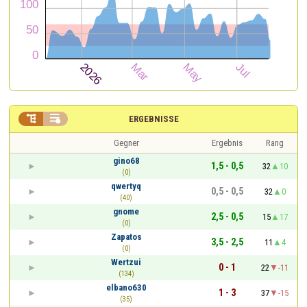


ERGEBNISSE
Gegner
Ergebnis
Rang
gino68
1,5 - 0,5
32
10
(0)
qwertyq
0,5 - 0,5
32
0
(40)
gnome
2,5 - 0,5
15
17
(0)
Zapatos
3,5 - 2,5
11
4
(0)
Wertzui
0 - 1
22
-11
(134)
elbano630
1 - 3
37
-15
(35)