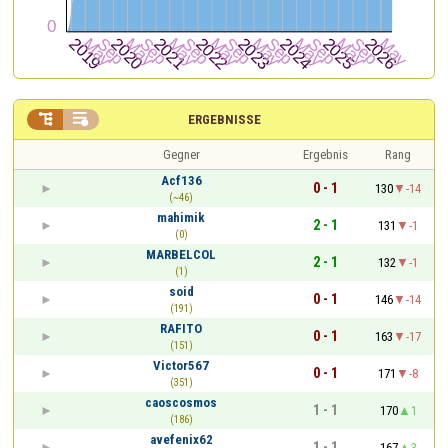


ERGEBNISSE
Gegner
Ergebnis
Rang
Acf136
0 - 1
130
-14
(~46)
mahimik
2 - 1
131
-1
(0)
MARBELCOL
2 - 1
132
-1
(1)
soid
0 - 1
146
-14
(191)
RAFITO
0 - 1
163
-17
(151)
Victor567
0 - 1
171
-8
(351)
caoscosmos
1 - 1
170
1
(186)
avefenix62
1 - 1
167
3