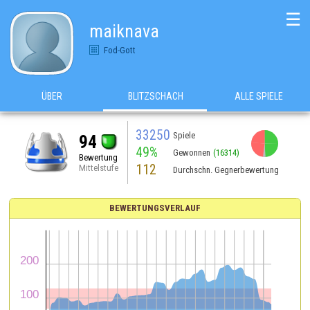
☰
maiknava
Fod-Gott
ÜBER
BLITZSCHACH
ALLE SPIELE
33250
Spiele
94
49%
Gewonnen
(16314)
Bewertung
112
Mittelstufe
Durchschn. Gegnerbewertung
BEWERTUNGSVERLAUF