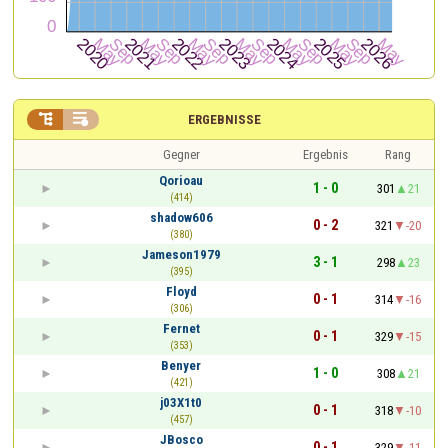


ERGEBNISSE
Gegner
Ergebnis
Rang
Qorioau
1 - 0
301
21
(414)
shadow606
0 - 2
321
-20
(380)
Jameson1979
3 - 1
298
23
(395)
Floyd
0 - 1
314
-16
(306)
Fernet
0 - 1
329
-15
(353)
Benyer
1 - 0
308
21
(421)
j03X1t0
0 - 1
318
-10
(457)
JBosco
0 - 1
329
-11