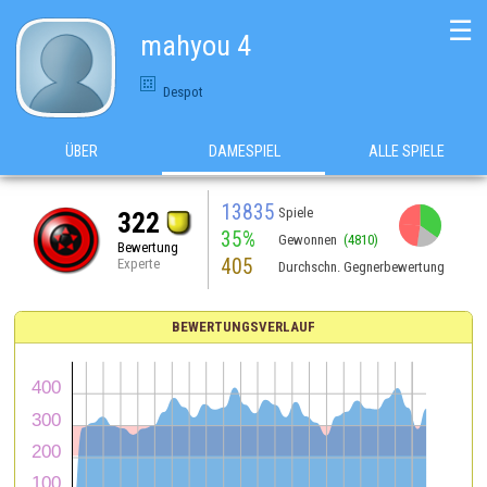
☰
mahyou 4
Despot
ÜBER
DAMESPIEL
ALLE SPIELE
13835
Spiele
322
35%
Gewonnen
(4810)
Bewertung
405
Experte
Durchschn. Gegnerbewertung
BEWERTUNGSVERLAUF