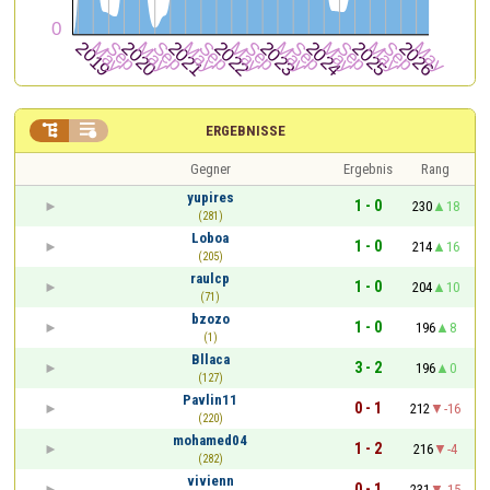


ERGEBNISSE
Gegner
Ergebnis
Rang
yupires
1 - 0
230
18
(281)
Loboa
1 - 0
214
16
(205)
raulcp
1 - 0
204
10
(71)
bzozo
1 - 0
196
8
(1)
Bllaca
3 - 2
196
0
(127)
Pavlin11
0 - 1
212
-16
(220)
mohamed04
1 - 2
216
-4
(282)
vivienn
0 - 1
231
-15