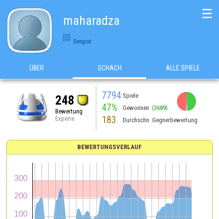
☰
maharadza
Despot
ÜBER
SCHACH
ALLE SPIELE
7794
Spiele
248
47%
Gewonnen
(3689)
Bewertung
183
Experte
Durchschn. Gegnerbewertung
BEWERTUNGSVERLAUF