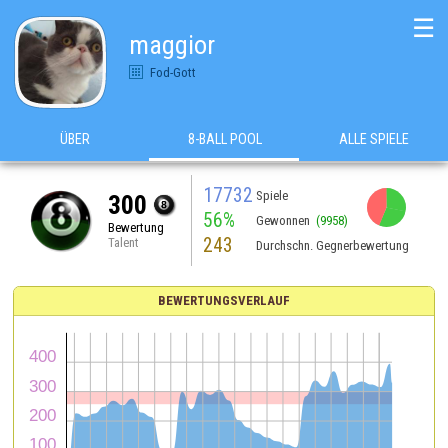
☰
maggior
Fod-Gott
ÜBER
8-BALL POOL
ALLE SPIELE
17732
Spiele
300
56%
Gewonnen
(9958)
Bewertung
243
Talent
Durchschn. Gegnerbewertung
BEWERTUNGSVERLAUF