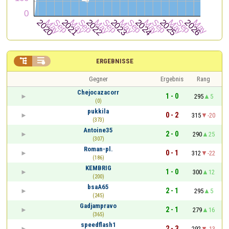


ERGEBNISSE
Gegner
Ergebnis
Rang
Chejocazacorr
1 - 0
295
5
(0)
pukkila
0 - 2
315
-20
(373)
Antoine35
2 - 0
290
25
(307)
Roman-pl.
0 - 1
312
-22
(186)
KEMBRIG
1 - 0
300
12
(200)
bsaA65
2 - 1
295
5
(245)
Gadjampravo
2 - 1
279
16
(365)
speedflash1
2 - 3
292
-13