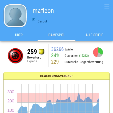
☰
mafleon
Despot
ÜBER
DAMESPIEL
ALLE SPIELE
36266
Spiele
259
34%
Gewonnen
(12212)
Bewertung
229
Experte
Durchschn. Gegnerbewertung
BEWERTUNGSVERLAUF