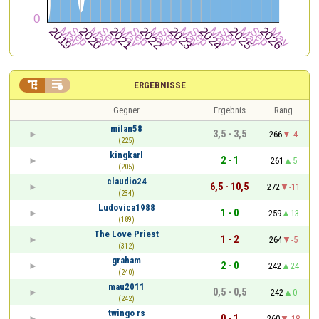


ERGEBNISSE
Gegner
Ergebnis
Rang
milan58
3,5 - 3,5
266
-4
(225)
kingkarl
2 - 1
261
5
(205)
claudio24
6,5 - 10,5
272
-11
(234)
Ludovica1988
1 - 0
259
13
(189)
The Love Priest
1 - 2
264
-5
(312)
graham
2 - 0
242
24
(240)
mau2011
0,5 - 0,5
242
0
(242)
twingo rs
0 - 1
260
-18