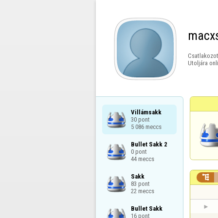
macx
Csatlakozot
Utoljára onl
Villámsakk

30 pont

5 086 meccs
Bullet Sakk 2

0 pont

44 meccs
Sakk


83 pont

22 meccs
Bullet Sakk

16 pont
