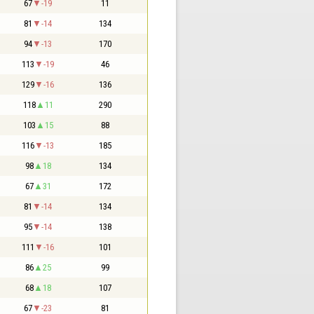
67
-19
11
81
-14
134
94
-13
170
113
-19
46
129
-16
136
118
11
290
103
15
88
116
-13
185
98
18
134
67
31
172
81
-14
134
95
-14
138
111
-16
101
86
25
99
68
18
107
67
-23
81