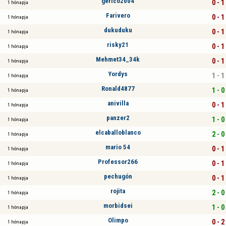
gerico2004
0 - 1
1 hónapja
Farivero
0 - 1
1 hónapja
dukuduku
0 - 1
1 hónapja
risky21
0 - 1
1 hónapja
Mehmet34_34k
0 - 1
1 hónapja
Yordys
1 - 1
1 hónapja
Ronald4877
1 - 0
1 hónapja
anivilla
0 - 1
1 hónapja
panzer2
1 - 0
1 hónapja
elcaballoblanco
2 - 0
1 hónapja
mario 54
0 - 1
1 hónapja
Professor266
0 - 1
1 hónapja
pechugón
0 - 1
1 hónapja
rojita
2 - 0
1 hónapja
morbidsei
1 - 0
1 hónapja
Olimpo
0 - 2
1 hónapja