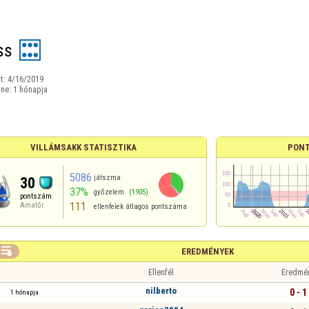
ss
t:
4/16/2019
ine:
1 hónapja
VILLÁMSAKK STATISZTIKA
PONT
5086
játszma
30
37%
győzelem
(1905)
pontszám
111
Amatőr
ellenfelek átlagos pontszáma

EREDMÉNYEK
Ellenfél
Eredmé
nilberto
0 - 1
1 hónapja