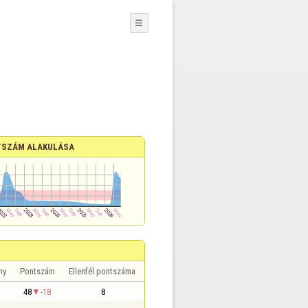
☰
SZÁM ALAKULÁSA
ny
Pontszám
Ellenfél pontszáma
48
-18
8