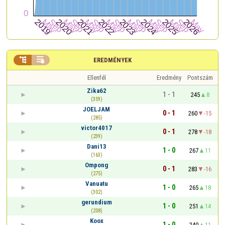


EREDMÉNYEK
Ellenfél
Eredmény
Pontszám
Zika62
1 - 1
245
8
(359)
JOELJAM
0 - 1
260
-15
(285)
victor4017
0 - 1
278
-18
(239)
Dani13
1 - 0
267
11
(163)
Ompong
0 - 1
283
-16
(275)
Vanuatu
1 - 0
265
18
(302)
gerundium
1 - 0
251
14
(208)
Koox
1 - 0
240
11