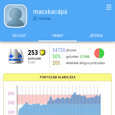
☰
macskacápa
Fod-Isten
NÉVJEGY
PAWN7
JÁTÉKOK
54730
játszma
253
50%
győzelem
(27548)
pontszám
205
Szaki
ellenfelek átlagos pontszáma
PONTSZÁM ALAKULÁSA