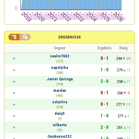


ERGEBNISSE
Gegner
Ergebnis
Rang
saulin7602
0 - 1
294
-20
(212)
napolyika
1 - 0
279
15
(248)
Javier Quiroga
2 - 0
258
21
(218)
mardan
0 - 1
266
-8
(443)
solarlira
0 - 1
277
-11
(378)
dany5
1 - 0
271
6
(0)
nilberto
2 - 0
261
10
(23)
Onubense232
1 - 0
249
12