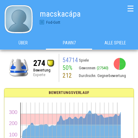
☰
macskacápa
Fod-Gott
ÜBER
PAWN7
ALLE SPIELE
54714
Spiele
274
50%
Gewonnen
(27540)
Bewertung
212
Experte
Durchschn. Gegnerbewertung
BEWERTUNGSVERLAUF