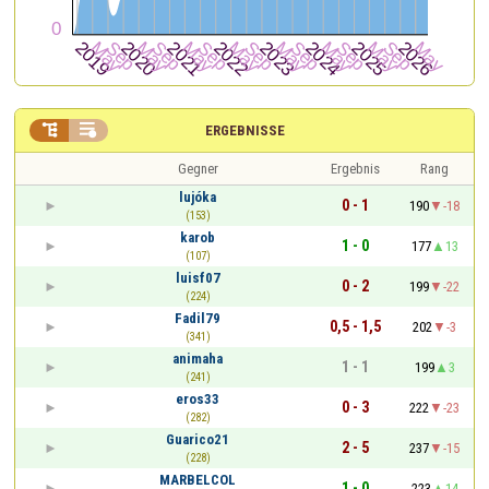


ERGEBNISSE
Gegner
Ergebnis
Rang
lujóka
0 - 1
190
-18
(153)
karob
1 - 0
177
13
(107)
luisf07
0 - 2
199
-22
(224)
Fadil79
0,5 - 1,5
202
-3
(341)
animaha
1 - 1
199
3
(241)
eros33
0 - 3
222
-23
(282)
Guarico21
2 - 5
237
-15
(228)
MARBELCOL
1 - 0
223
14