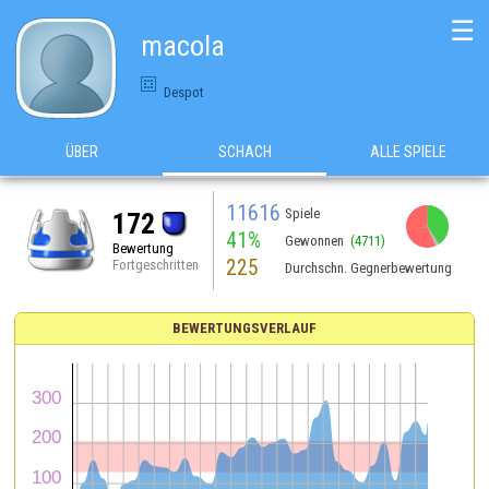
☰
macola
Despot
ÜBER
SCHACH
ALLE SPIELE
11616
Spiele
172
41%
Gewonnen
(4711)
Bewertung
225
Fortgeschritten
Durchschn. Gegnerbewertung
BEWERTUNGSVERLAUF