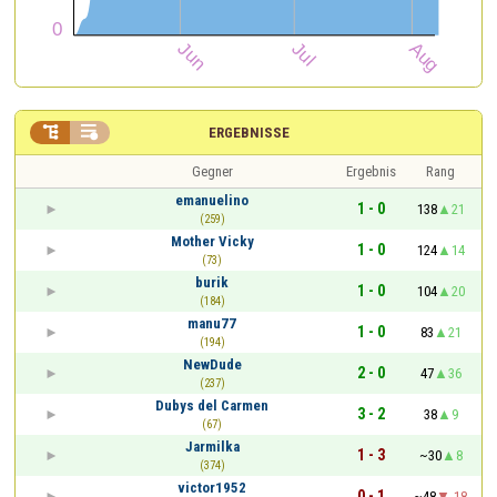


ERGEBNISSE
Gegner
Ergebnis
Rang
emanuelino
1 - 0
138
21
(259)
Mother Vicky
1 - 0
124
14
(73)
burik
1 - 0
104
20
(184)
manu77
1 - 0
83
21
(194)
NewDude
2 - 0
47
36
(237)
Dubys del Carmen
3 - 2
38
9
(67)
Jarmilka
1 - 3
~30
8
(374)
victor1952
0 - 1
~48
-18