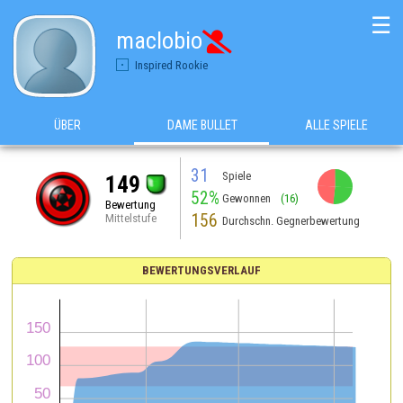
☰
maclobio

Inspired Rookie
ÜBER
DAME BULLET
ALLE SPIELE
31
Spiele
149
52%
Gewonnen
(16)
Bewertung
156
Mittelstufe
Durchschn. Gegnerbewertung
BEWERTUNGSVERLAUF