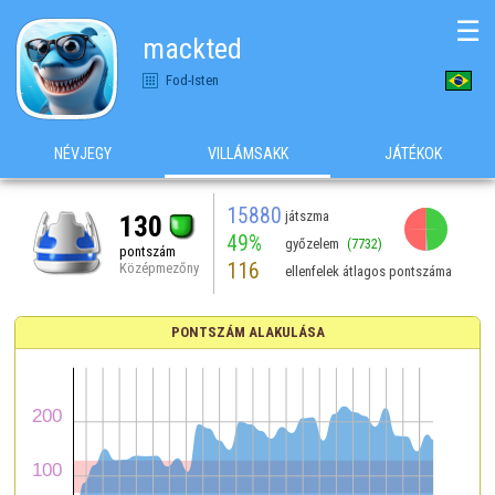
☰
mackted
Fod-Isten
NÉVJEGY
VILLÁMSAKK
JÁTÉKOK
15880
játszma
130
49%
győzelem
(7732)
pontszám
116
Középmezőny
ellenfelek átlagos pontszáma
PONTSZÁM ALAKULÁSA