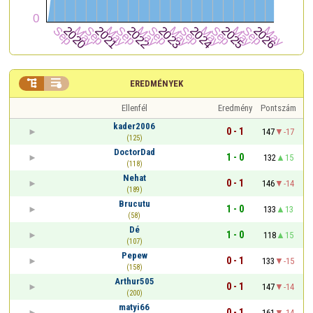


EREDMÉNYEK
Ellenfél
Eredmény
Pontszám
kader2006
0 - 1
147
-17
(125)
DoctorDad
1 - 0
132
15
(118)
Nehat
0 - 1
146
-14
(189)
Brucutu
1 - 0
133
13
(58)
Dé
1 - 0
118
15
(107)
Pepew
0 - 1
133
-15
(158)
Arthur505
0 - 1
147
-14
(200)
matyi66
0 - 1
161
-14