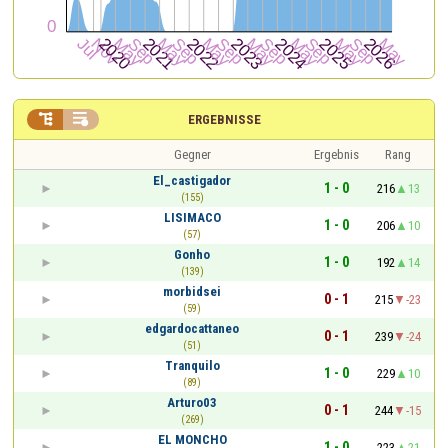


ERGEBNISSE
Gegner
Ergebnis
Rang
El_castigador
1 - 0
216
13
(155)
LISIMACO
1 - 0
206
10
(57)
Gonho
1 - 0
192
14
(139)
morbidsei
0 - 1
215
-23
(59)
edgardocattaneo
0 - 1
239
-24
(51)
Tranquilo
1 - 0
229
10
(89)
Arturo03
0 - 1
244
-15
(269)
EL MONCHO
1 - 0
223
21