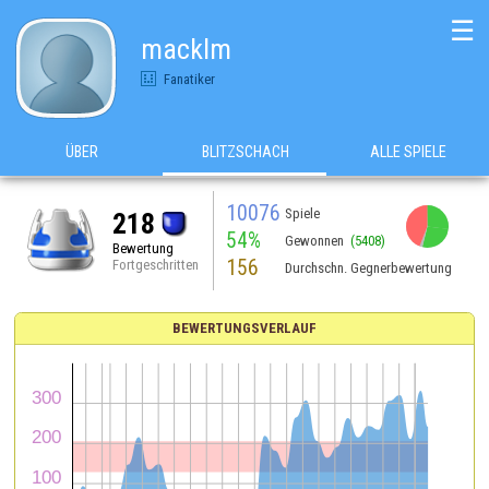
☰
macklm
Fanatiker
ÜBER
BLITZSCHACH
ALLE SPIELE
10076
Spiele
218
54%
Gewonnen
(5408)
Bewertung
156
Fortgeschritten
Durchschn. Gegnerbewertung
BEWERTUNGSVERLAUF