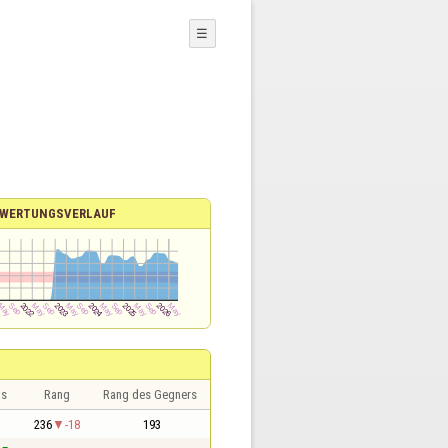
☰
WERTUNGSVERLAUF
is
Rang
Rang des Gegners
236
-18
193