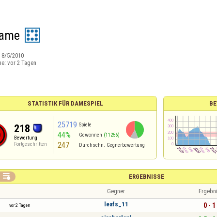
ame
:
8/5/2010
ne:
vor 2 Tagen
STATISTIK FÜR DAMESPIEL
BE
25719
Spiele
218
44%
Gewonnen
(11256)
Bewertung
247
Fortgeschritten
Durchschn. Gegnerbewertung

ERGEBNISSE
Gegner
Ergebn
leafs_11
0 - 1
vor 2 Tagen