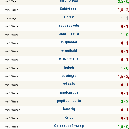
sirchorlexl
3,5 - 0
vor 2 Tagen
Gabizinha1
1,5 - 2
vor 3 Tagen
LordP
1 - 1
vor 4 Tagen
sapazooyotu
0 - 1
vor 1 Woche
JMATUTETA
1 - 0
vor 1 Woche
miqueldor
0 - 1
vor 1 Woche
winnibald
0 - 1
vor 1 Woche
MUNERETTO
0 - 1
vor 1 Woche
hubidi
1 - 0
vor 1 Woche
edwingra
1,5 - 2
vor 1 Woche
wheels
0 - 1
vor 1 Woche
paolopicca
0 - 1
vor 1 Woche
pepitochiquito
3 - 2
vor 1 Woche
haastig
0 - 1
vor 2 Wochen
Kaico
0 - 1
vor 3 Wochen
Со спичкой ты пр
1,5 - 0
vor 3 Wochen