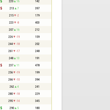
,5
220
16
142
,5
213
7
397
215
-2
179
223
-8
403
207
16
212
226
-19
159
244
-18
202
261
-17
248
248
13
191
,5
237
11
478
256
-19
199
266
-10
394
262
4
241
280
-18
229
295
-14
345
,5
290
5
180