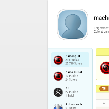
mach
Beigetreten
Zuletzt onli
Damespiel

218 Punkte

25.719 Spiele
Dame Bullet

10 Punkte

24 Spiele
Go


27 Punkte

1 Spiel
Blitzschach

0 Punkte
