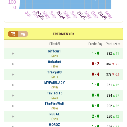


EREDMÉNYEK
Ellenfél
Eredmény
Pontszám
Riffcurl
1 - 0
332
11
(309)
tinkahei
0 - 2
352
-20
(266)
Trakya83
0 - 4
373
-21
(381)
MYFAIRLADY
1 - 0
361
12
(348)
Tavlacı16
8 - 0
334
27
(323)
TheFireWolf
6 - 0
302
32
(386)
REGAL
2 - 0
290
12
(209)
HOROZ
1 - 0
276
14