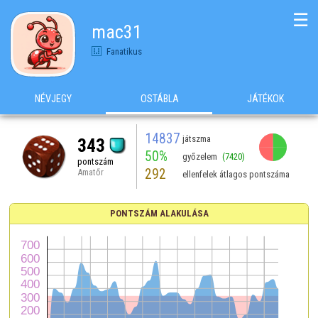
☰
mac31
Fanatikus
NÉVJEGY
OSTÁBLA
JÁTÉKOK
14837
játszma
343
50%
győzelem
(7420)
pontszám
292
Amatőr
ellenfelek átlagos pontszáma
PONTSZÁM ALAKULÁSA