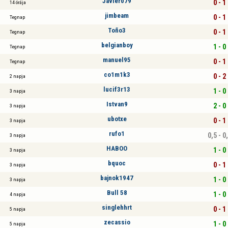
Javier079
0 - 1
14 órája
jimbeam
0 - 1
Tegnap
Toño3
0 - 1
Tegnap
belgianboy
1 - 0
Tegnap
manuel95
0 - 1
Tegnap
co1m1k3
0 - 2
2 napja
lucif3r13
1 - 0
3 napja
Istvan9
2 - 0
3 napja
ubotxe
0 - 1
3 napja
rufo1
0,5 - 0
3 napja
HABOO
1 - 0
3 napja
bquoc
0 - 1
3 napja
bajnok1947
1 - 0
3 napja
Bull 58
1 - 0
4 napja
singlehhrt
0 - 1
5 napja
zecassio
1 - 0
5 napja