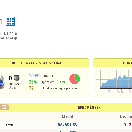
1
t:
4/1/2018
ine:
14 órája
BULLET SAKK 2 STATISZTIKA
PON
10990
játszma
0
36%
győzelem
(3992)
pontszám
79
Újonc
ellenfelek átlagos pontszáma

EREDMÉNYEK
Ellenfél
Eredmé
GALÁCTICO
0 - 2
9 órája