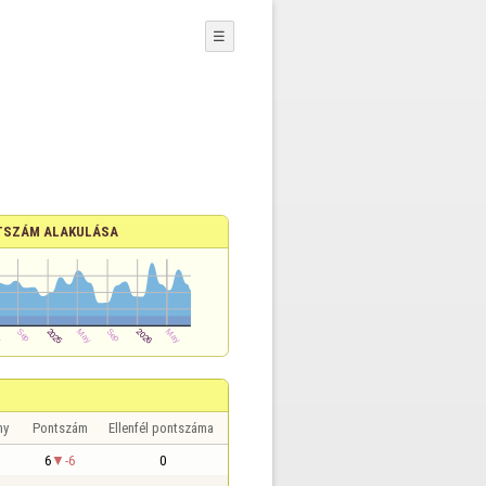
☰
TSZÁM ALAKULÁSA
ny
Pontszám
Ellenfél pontszáma
6
-6
0