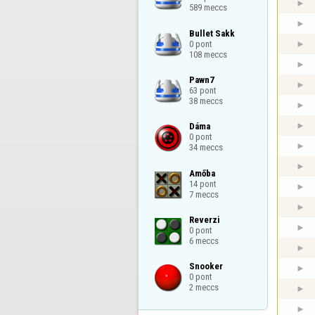
589 meccs
Bullet Sakk

0 pont

108 meccs
Pawn7

63 pont

38 meccs
Dáma

0 pont

34 meccs
Amőba

14 pont

7 meccs
Reverzi

0 pont

6 meccs
Snooker

0 pont

2 meccs