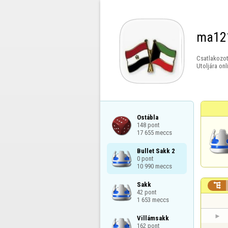
ma12
Csatlakozot
Utoljára onl
Ostábla

148 pont

17 655 meccs
Bullet Sakk 2

0 pont

10 990 meccs
Sakk


42 pont

1 653 meccs
Villámsakk

162 pont
