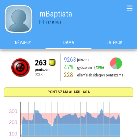
☰
mBaptista
Fanatikus
NÉVJEGY
DÁMA
JÁTÉKOK
9263
játszma
263
47%
győzelem
(4396)
pontszám
228
Szaki
ellenfelek átlagos pontszáma
PONTSZÁM ALAKULÁSA