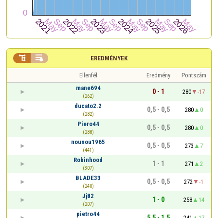


EREDMÉNYEK
Ellenfél
Eredmény
Pontszám
mane694
0 - 1
280
-17
(262)
ducato2.2
0,5 - 0,5
280
0
(282)
Piero44
0,5 - 0,5
280
0
(288)
nounou1965
0,5 - 0,5
273
7
(441)
Robinhood
1 - 1
271
2
(307)
BLADE33
0,5 - 0,5
272
-1
(240)
Jj82
1 - 0
258
14
(207)
pietro44
5,5 - 1,5
241
17