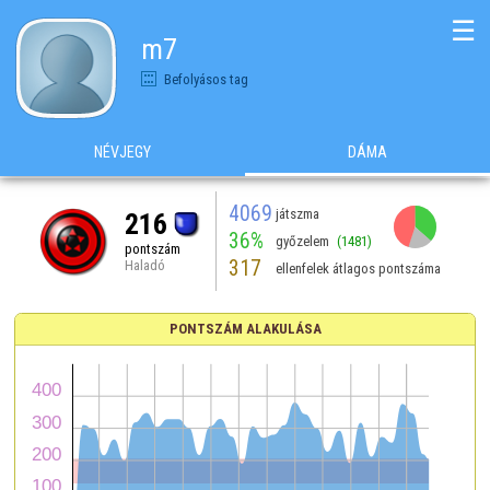
☰
m7
Befolyásos tag
NÉVJEGY
DÁMA
4069
játszma
216
36%
győzelem
(1481)
pontszám
317
Haladó
ellenfelek átlagos pontszáma
PONTSZÁM ALAKULÁSA