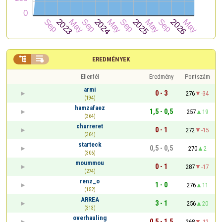


EREDMÉNYEK
Ellenfél
Eredmény
Pontszám
armi
0 - 3
276
-34
(194)
hamzafaez
1,5 - 0,5
257
19
(364)
churreret
0 - 1
272
-15
(304)
starteck
0,5 - 0,5
270
2
(306)
moummou
0 - 1
287
-17
(274)
renz_o
1 - 0
276
11
(152)
ARREA
3 - 1
256
20
(313)
overhauling
0,5 - 1,5
268
-12