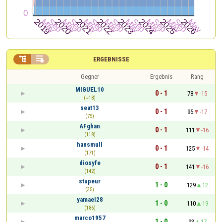


ERGEBNISSE
Gegner
Ergebnis
Rang
MIGUEL10
0 - 1
78
-15
(~18)
seat13
0 - 1
95
-17
(75)
AFghan
0 - 1
111
-16
(118)
hansmull
0 - 1
125
-14
(171)
diosyfe
0 - 1
141
-16
(142)
stupeur
1 - 0
129
12
(35)
yamael28
1 - 0
110
19
(186)
marco1957
1 - 0
93
17