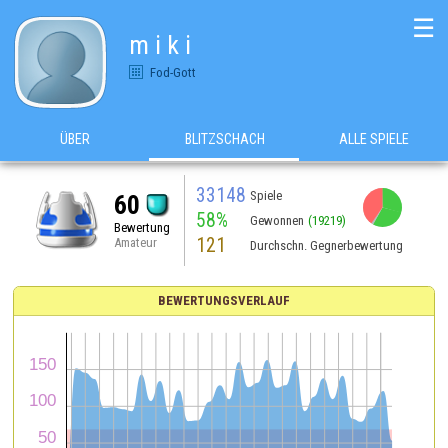
☰
m i k i
Fod-Gott
ÜBER
BLITZSCHACH
ALLE SPIELE
33148
Spiele
60
58%
Gewonnen
(19219)
Bewertung
121
Amateur
Durchschn. Gegnerbewertung
BEWERTUNGSVERLAUF