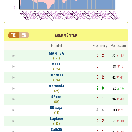


EREDMÉNYEK
Ellenfél
Eredmény
Pontszám
MANTGA
0 - 2
22
-12
(121)
mussi
0 - 1
31
-9
(135)
Orhan19
0 - 2
42
-11
(145)
Bernard3
2 - 0
26
16
(28)
5Seas
0 - 1
36
-10
(89)
حجت55
4 - 4
38
-2
(18)
Laplace
0 - 2
51
-13
(113)
Cath35
0 - 1
61
-10