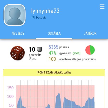
☰
lynnynha23
Despota
NÉVJEGY
OSTÁBLA
JÁTÉKOK
5365
játszma
10
47%
győzelem
(2532)
pontszám
100
Újonc
ellenfelek átlagos pontszáma
PONTSZÁM ALAKULÁSA