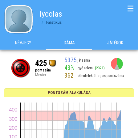
☰
lycolas
Fanatikus
NÉVJEGY
DÁMA
JÁTÉKOK
5375
játszma
425
43%
győzelem
(2321)
pontszám
362
Mester
ellenfelek átlagos pontszáma
PONTSZÁM ALAKULÁSA