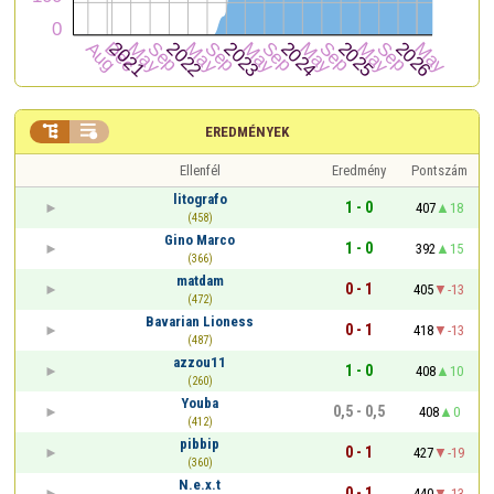


EREDMÉNYEK
Ellenfél
Eredmény
Pontszám
litografo
1 - 0
407
18
(458)
Gino Marco
1 - 0
392
15
(366)
matdam
0 - 1
405
-13
(472)
Bavarian Lioness
0 - 1
418
-13
(487)
azzou11
1 - 0
408
10
(260)
Youba
0,5 - 0,5
408
0
(412)
pibbip
0 - 1
427
-19
(360)
N.e.x.t
0 - 1
440
-13