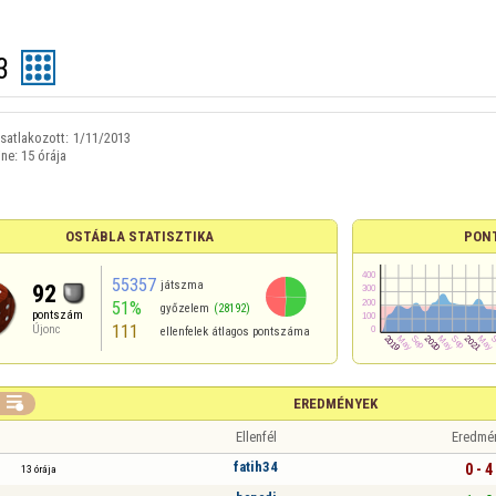
3
satlakozott:
1/11/2013
ine:
15 órája
OSTÁBLA STATISZTIKA
PON
55357
játszma
92
51%
győzelem
(28192)
pontszám
111
Újonc
ellenfelek átlagos pontszáma

EREDMÉNYEK
Ellenfél
Eredmé
fatih34
0 - 4
13 órája