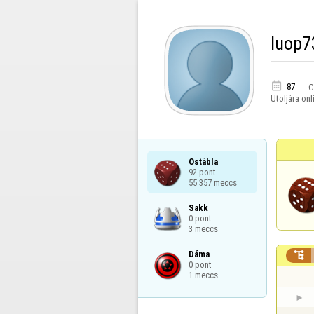
luop7

87
C
Utoljára onl
Ostábla

92 pont

55 357 meccs
Sakk

0 pont

3 meccs
Dáma


0 pont

1 meccs