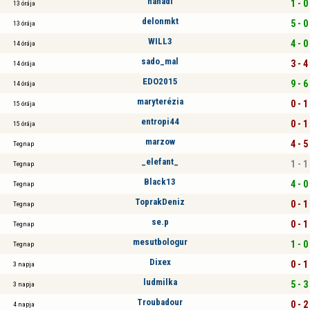
hanadi
1 - 0
13 órája
delonmkt
5 - 0
13 órája
WILL3
4 - 0
14 órája
sado_mal
3 - 4
14 órája
EDO2015
9 - 6
14 órája
maryterézia
0 - 1
15 órája
entropi44
0 - 1
15 órája
marzow
4 - 5
Tegnap
_elefant_
1 - 1
Tegnap
Black13
4 - 0
Tegnap
ToprakDeniz
0 - 1
Tegnap
se.p
0 - 1
Tegnap
mesutbologur
1 - 0
Tegnap
Dixex
0 - 1
3 napja
ludmilka
5 - 3
3 napja
Troubadour
0 - 2
4 napja