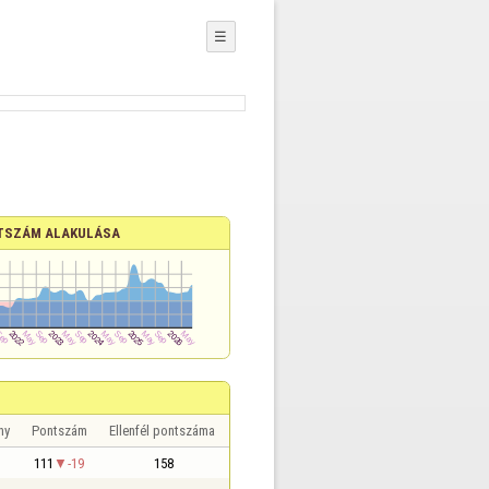
☰
TSZÁM ALAKULÁSA
ny
Pontszám
Ellenfél pontszáma
111
-19
158