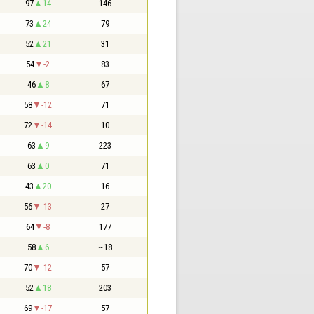
97
14
146
73
24
79
52
21
31
54
-2
83
46
8
67
58
-12
71
72
-14
10
63
9
223
63
0
71
43
20
16
56
-13
27
64
-8
177
58
6
~18
70
-12
57
52
18
203
69
-17
57