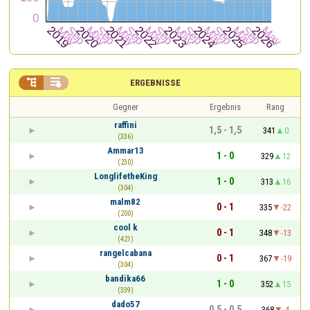


ERGEBNISSE
Gegner
Ergebnis
Rang
raffini
1,5 - 1,5
341
0
(336)
Ammar13
1 - 0
329
12
(230)
LonglifetheKing
1 - 0
313
16
(304)
malm82
0 - 1
335
-22
(200)
cool k
0 - 1
348
-13
(421)
rangelcabana
0 - 1
367
-19
(304)
bandika66
1 - 0
352
15
(339)
dado57
0,5 - 0,5
368
-4