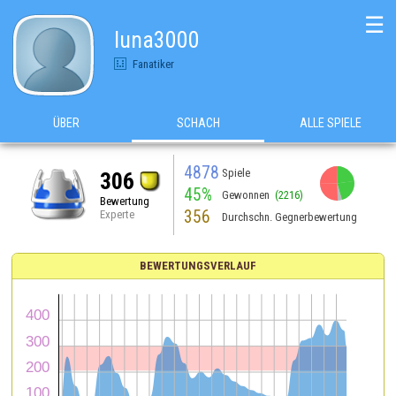
☰
luna3000
Fanatiker
ÜBER
SCHACH
ALLE SPIELE
4878
Spiele
306
45%
Gewonnen
(2216)
Bewertung
356
Experte
Durchschn. Gegnerbewertung
BEWERTUNGSVERLAUF