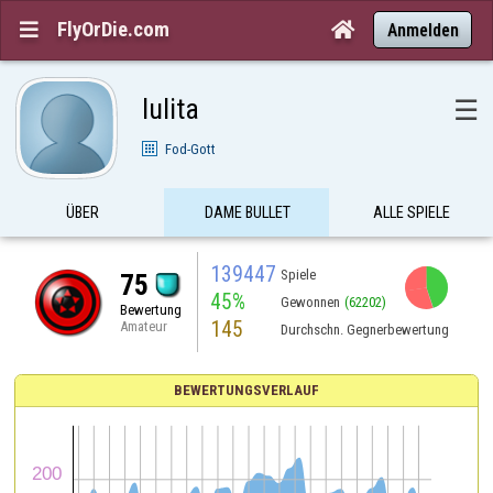
FlyOrDie.com


Anmelden
lulita
☰
Fod-Gott
ÜBER
DAME BULLET
ALLE SPIELE
139447
Spiele
75
45%
Gewonnen
(62202)
Bewertung
145
Amateur
Durchschn. Gegnerbewertung
BEWERTUNGSVERLAUF