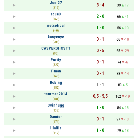
Joel27
3 - 4
39
17
(319)
abue3
2 - 0
66
41
(360)
netradical
1 - 0
56
10
(~0)
kanyenye
0 - 1
66
-10
(206)
CASPERGHOSTT
0 - 5
68
-29
(95)
Purity
0 - 1
74
-6
(327)
T-man
0 - 1
88
-14
(140)
Robing
1 - 1
83
5
(152)
tnorman2014
0,5 - 5,5
102
-19
(181)
Svinhugg
1 - 0
84
18
(133)
Damier
0 - 1
97
-13
(174)
lilalila
1 - 0
79
18
(112)