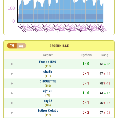


ERGEBNISSE
Gegner
Ergebnis
Rang
France1590
1 - 0
53
22
(197)
sha8b
0 - 1
67
-14
(111)
CHOUETTE
0 - 1
78
-11
(182)
ejr123
1 - 0
61
17
(72)
bay22
0 - 1
76
-15
(106)
Esther Colado
0 - 2
97
-21
(147)