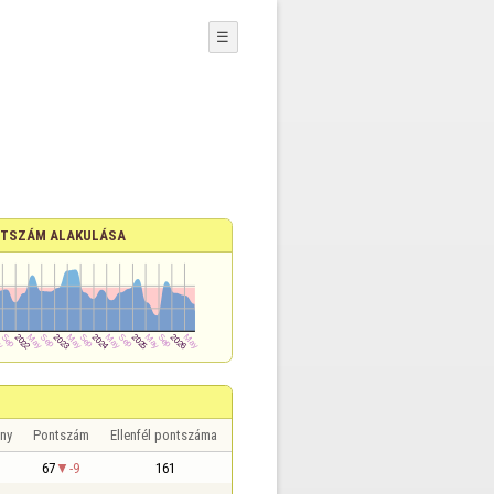
☰
TSZÁM ALAKULÁSA
ny
Pontszám
Ellenfél pontszáma
67
-9
161