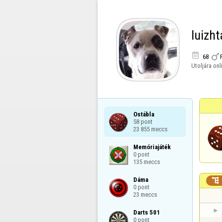
luizh


68
Utoljára onl
Ostábla

58 pont

23 855 meccs
Memóriajáték

0 pont

135 meccs
Dáma


0 pont

23 meccs
Darts 501

0 pont
