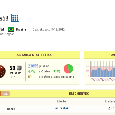
ta58
Férfi
Brazília
Csatlakozott:
3/18/2012
ine:
Tegnap
OSTÁBLA STATISZTIKA
PON
23855
játszma
58
47%
győzelem
(11226)
pontszám
61
Újonc
ellenfelek átlagos pontszáma

EREDMÉNYEK
Ellenfél
Eredmé
anirahtak
0 - 1
Tegnap