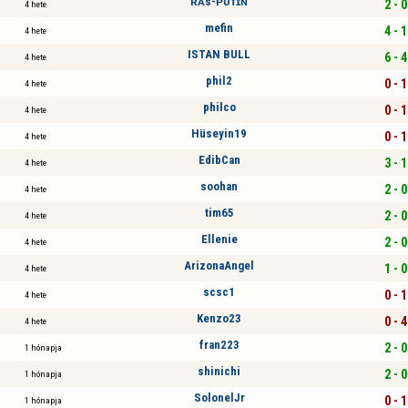
ʀᴀs-ᴘᴜᴛɪɴ
2 - 0
4 hete
mefin
4 - 1
4 hete
ISTAN BULL
6 - 4
4 hete
phil2
0 - 1
4 hete
philco
0 - 1
4 hete
Hüseyin19
0 - 1
4 hete
EdibCan
3 - 1
4 hete
soohan
2 - 0
4 hete
tim65
2 - 0
4 hete
Ellenie
2 - 0
4 hete
ArizonaAngel
1 - 0
4 hete
scsc1
0 - 1
4 hete
Kenzo23
0 - 4
4 hete
fran223
2 - 0
1 hónapja
shinichi
2 - 0
1 hónapja
SolonelJr
0 - 1
1 hónapja