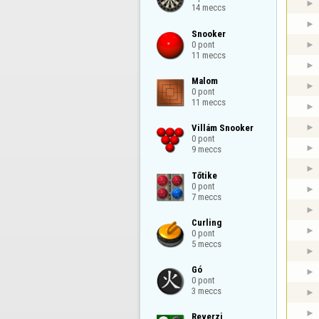
14 meccs
Snooker

0 pont

11 meccs
Malom

0 pont

11 meccs
Villám Snooker

0 pont

9 meccs
Tőtike

0 pont

7 meccs
Curling

0 pont

5 meccs
Gó

0 pont

3 meccs
Reverzi
